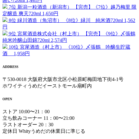
囲い720ml
1,441円
7位
新潟一粒酒造（新潟市）
【完売】《7位》越乃梅里 限
定醸造 爽天720ml
1,650円
8位
緑川酒造（魚沼市）
《8位》緑川 純米酒720ml
1,562
円
9位
宮尾酒造株式会社（村上市）
【完売】《9位》〆張鶴
純米吟醸山田錦720ml
2,574円
10位
宮尾酒造（村上市）
《10位》〆張鶴 吟醸生貯蔵
酒
1,958円
ADDRESS
〒530-0018 大阪府大阪市北区小松原町梅田地下街4-1号
ホワイティうめだイーストモール扇町内
OPEN
ストア 10:00〜21：00
立ち飲みコーナー 11：00〜21:00
ラストオーダー 20：30
定休日 Whityうめだの休業日に準じる