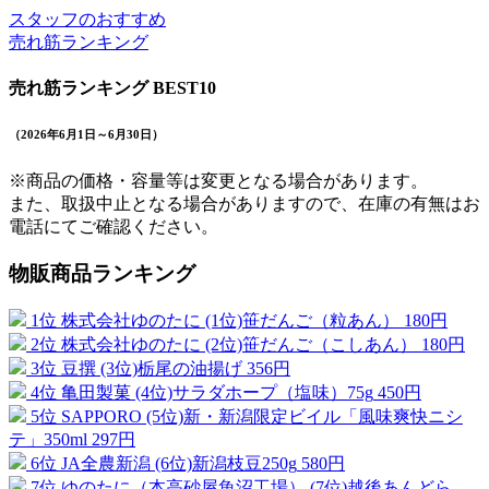
スタッフのおすすめ
売れ筋ランキング
売れ筋ランキング BEST10
（2026年6月1日～6月30日）
※商品の価格・容量等は変更となる場合があります。
また、取扱中止となる場合がありますので、在庫の有無はお
電話にてご確認ください。
物販商品ランキング
1位
株式会社ゆのたに
(1位)笹だんご（粒あん）
180円
2位
株式会社ゆのたに
(2位)笹だんご（こしあん）
180円
3位
豆撰
(3位)栃尾の油揚げ
356円
4位
亀田製菓
(4位)サラダホープ（塩味）75g
450円
5位
SAPPORO
(5位)新・新潟限定ビイル「風味爽快ニシ
テ」350ml
297円
6位
JA全農新潟
(6位)新潟枝豆250g
580円
7位
ゆのたに（本高砂屋魚沼工場）
(7位)越後あんどら