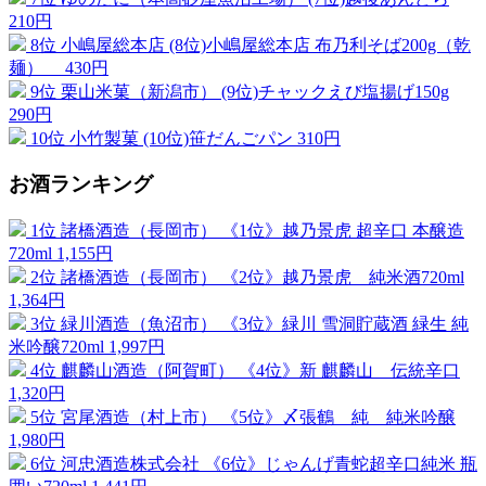
210円
8位
小嶋屋総本店
(8位)小嶋屋総本店 布乃利そば200g（乾
麺）
430円
9位
栗山米菓（新潟市）
(9位)チャックえび塩揚げ150g
290円
10位
小竹製菓
(10位)笹だんごパン
310円
お酒ランキング
1位
諸橋酒造（長岡市）
《1位》越乃景虎 超辛口 本醸造
720ml
1,155円
2位
諸橋酒造（長岡市）
《2位》越乃景虎 純米酒720ml
1,364円
3位
緑川酒造（魚沼市）
《3位》緑川 雪洞貯蔵酒 緑生 純
米吟醸720ml
1,997円
4位
麒麟山酒造（阿賀町）
《4位》新 麒麟山 伝統辛口
1,320円
5位
宮尾酒造（村上市）
《5位》〆張鶴 純 純米吟醸
1,980円
6位
河忠酒造株式会社
《6位》じゃんげ青蛇超辛口純米 瓶