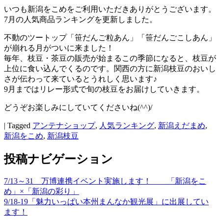
いつも新潟をこめをご利用いただきありがとうございます。
7月の人気商品ランキングを更新しました。
不動のツートップ「笹だんご粒あん」「笹だんごこしあん」
が崩れる月がついに来ました！
毎年、枝豆・茶豆の販売が始まるこの季節になると、枝豆が
上位に食い込んでくるのです。関西の方に新潟枝豆のおいし
さが伝わって来ているとうれしく思います♪
9月まではリレー形式で旬の枝豆をお届けしていきます。
どうぞお楽しみにしていてくださいね(^^)/
|
Tagged
アンテナショップ
,
人気ランキング
,
新潟えだまめ
,
新潟をこめ
,
新潟枝豆
投稿ナビゲーション
7/13～31 万博連携イベント実施します！ 「新潟をこ
め」×「新潟の彩り」
9/18-19「魅力いっぱい本州まんなか観光展」に出展してい
ます！